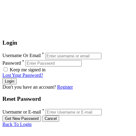
Login
*
Username Or Email
*
Password
Keep me signed in
Lost Your Password?
Don't you have an account?
Register
Reset Password
*
Username or E-mail
Back To Login